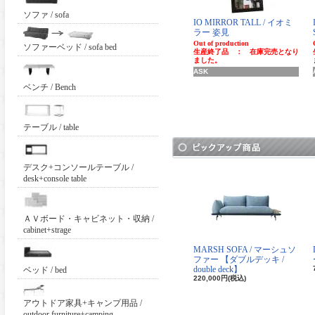
ソファ / sofa
IO MIRROR TALL / イオミ
ラー 姿見
Out of production
ソファーベッド / sofa bed
生産終了品 ： 在庫完売となり
ました。
ASK
ベンチ / Bench
テーブル / table
デスク+コンソールテーブル /
desk+console table
ＡＶボード・キャビネット・収納 /
cabinet+strage
MARSH SOFA / マーシュソ
ファー 【ダブルデッキ /
double deck】
ベッド / bed
220,000円(税込)
アウトドア家具+キャンプ用品 /
outdoor furniture+camping