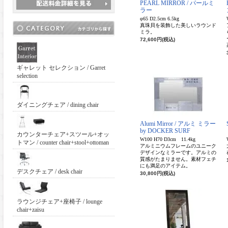
PEARL MIRROR / パールミ
ラー
φ65 D2.5cm 6.5kg
真珠貝を装飾した美しいラウンド
ミラ。
72,600円(税込)
ギャレット セレクション / Garret
selection
ダイニングチェア / dining chair
Alumi Mirror / アルミ ミラー
by DOCKER SURF
カウンターチェア+スツール+オッ
W100 H70 D3cm 11.4kg
トマン / counter chair+stool+ottoman
アルミニウムフレームのユニーク
デザインなミラーです。アルミの
質感がたまりません。素材フェチ
にも満足のアイテム。
デスクチェア / desk chair
30,800円(税込)
ラウンジチェア+座椅子 / lounge
chair+zaisu