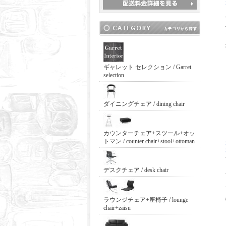
ギャレット セレクション / Garret
selection
ダイニングチェア / dining chair
カウンターチェア+スツール+オッ
トマン / counter chair+stool+ottoman
デスクチェア / desk chair
ラウンジチェア+座椅子 / lounge
chair+zaisu