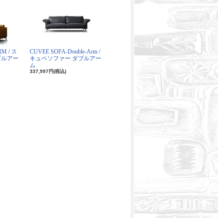
RM / ス
CUVEE SOFA-Double-Arm /
ブルアー
キュベソファー ダブルアー
ム
337,997円(税込)