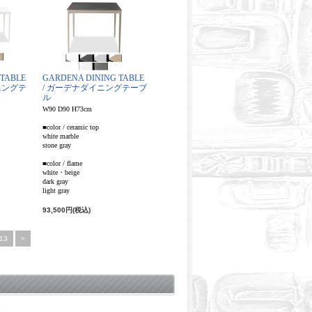
 TABLE
GARDENA DINING TABLE
イニングテ
/ ガーデナダイニングテーブ
ル
W90 D90 H73cm
■color / ceramic top
white marble
stone gray
■color / flame
white・beige
dark gray
light gray
93,500円(税込)
13
>