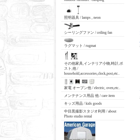
照明器具 / lamps , neon
シーリングファン / ceiling fan
ラグマット / rugmat
その他家具,インテリア小物,時計,ポ
スト,他 /
household,accessories,clock,post,etc..
家電 オーブン他 / electric, oven,etc..
メンテナンス用品 他 / care item
キッズ用品 / kids goods
中目黒撮影スタジオ利用 / about
Photo studio rental