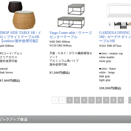
DROP SIDE TABLE SR / ド
Vargo Center table / ヴァーゴ
GARDENA DINING
ロップサイドテーブルSR
センターテーブル
160 / ガーデナダ
【outdoor/屋外使用可能】
ーブル160
W60 D60 H40cm
W120 D60 H40cm
φ60 H40cm
W161 D90 H73cm
天板：G.R.C / ガラス繊維補強セ
PEコード+アルミ
■color / ceramic top
メント
クリアガラス
white marble
アルミニウム角パイプ
屋外使用可能
stone gray
屋外使用可能
natural
■color / flame
dark brown
white・beige
57,200円(税込)
dark gray
light gray
97,900円(税込)
159,500円(税込)
<
1
2
3
4
5
6
7
8
9
...