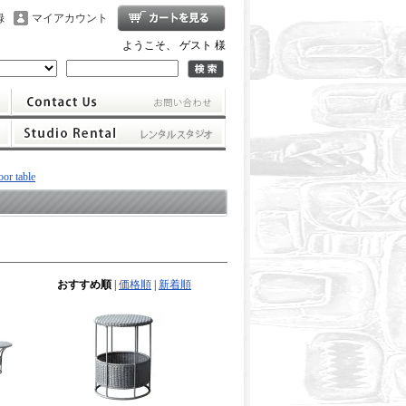
録
マイアカウント
ようこそ、 ゲスト 様
 table
おすすめ順
|
価格順
|
新着順