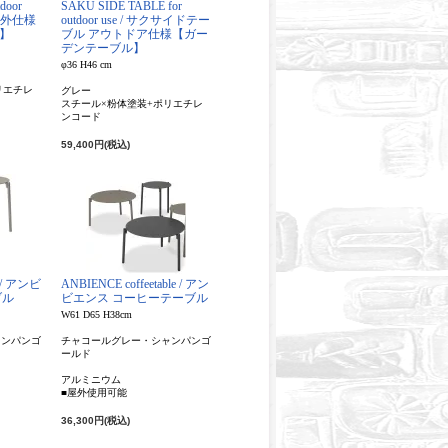
door
SAKU SIDE TABLE for
屋外仕様
outdoor use / サクサイドテー
】
ブル アウトドア仕様【ガー
デンテーブル】
φ36 H46 cm
リエチレ
グレー
スチール×粉体塗装+ポリエチレ
ンコード
59,400円(税込)
e / アンビ
ANBIENCE coffeetable / アン
ブル
ビエンス コーヒーテーブル
W61 D65 H38cm
ャンパンゴ
チャコールグレー・シャンパンゴ
ールド
アルミニウム
■屋外使用可能
36,300円(税込)