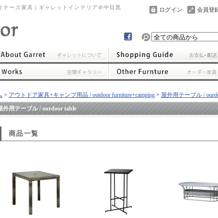
イナーズ家具｜ギャレットインテリア＠中目黒
ログイン
会員登
ム
>
アウトドア家具+キャンプ用品 / outdoor furniture+camping
>
屋外用テーブル / ourdoor
屋外用テーブル / ourdoor table
商品一覧