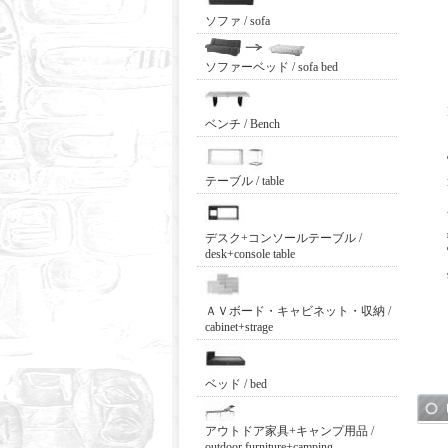
ソファ / sofa
ソファーベッド / sofa bed
ベンチ / Bench
テーブル / table
デスク+コンソールテーブル /
desk+console table
ＡＶボード・キャビネット・収納 /
cabinet+strage
ベッド / bed
アウトドア家具+キャンプ用品 /
outdoor furniture+camping