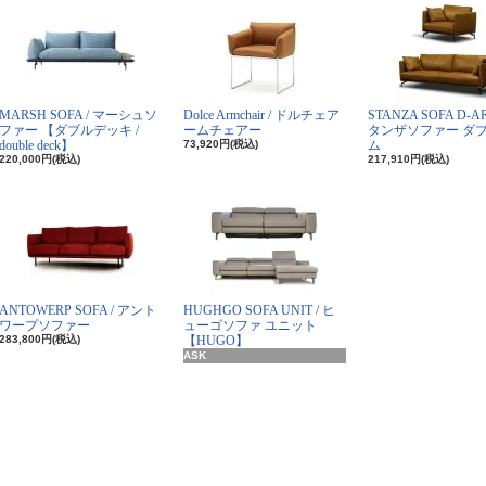
MARSH SOFA / マーシュソ
Dolce Armchair / ドルチェア
STANZA SOFA D-A
ファー 【ダブルデッキ /
ームチェアー
タンザソファー ダ
double deck】
73,920円(税込)
ム
220,000円(税込)
217,910円(税込)
ANTOWERP SOFA / アント
HUGHGO SOFA UNIT / ヒ
ワープソファー
ューゴソファ ユニット
283,800円(税込)
【HUGO】
ASK