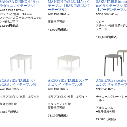
SAHARA DINING 4 / サハ
MA HIGH-TABLE / MAハイ
SAKU TABLE for out
ラダイニングテーブル4
テーブル 【BAR-TABLE/バ
use/ サクテーブル 
ーテーブル】
【ガーデンテーブル
W85.5 D85.5 H72cm
パラソル穴あり：Φ40mm
W60 D60 H105 cm
W120 D60 H40 cm
スチール+人工ラタン/ポリエチレ
ン+強化ガラス
屋外使用可能
グレー
スチール×粉体塗装+ポ
24,530円(税込)
ンコード
49,500円(税込)
115,500円(税込)
SCAB SIDE-TABLE 46 /
ARGO SIDE-TABLE 60 / ア
ANBIENCE sidetabl
SCABサイドテーブル46
ルゴサイドテーブル60
エンス サイドテー
W46 D46 H38.5cm
W60 D60 H40cm
W43 D45 H47cm
ポリプロピレン樹脂、ホワイト
ポリプロピレン樹脂、ホワイト
チャコールグレー・シ
ールド
屋外使用可能
スタッキング可能
屋外使用可能
アルミニウム
■屋外使用可能
8,580円(税込)
23,100円(税込)
27,500円(税込)