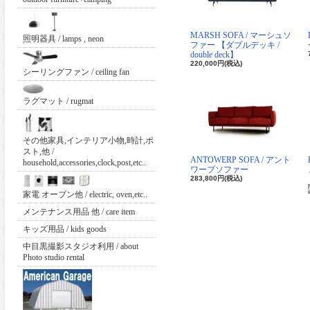
MARSH SOFA / マーシュソ
照明器具 / lamps , neon
ファー 【ダブルデッキ /
double deck】
220,000円(税込)
シーリングファン / ceiling fan
ラグマット / rugmat
その他家具,インテリア小物,時計,ポ
スト,他 /
ANTOWERP SOFA / アント
household,accessories,clock,post,etc..
ワープソファー
283,800円(税込)
家電 オーブン他 / electric, oven,etc..
メンテナンス用品 他 / care item
キッズ用品 / kids goods
中目黒撮影スタジオ利用 / about
Photo studio rental