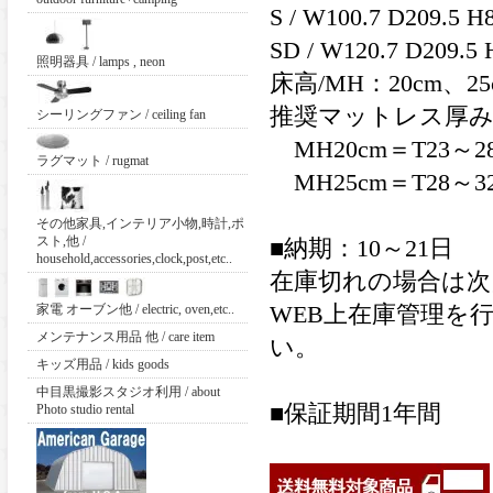
S / W100.7 D209.5 H
SD / W120.7 D209.5
照明器具 / lamps , neon
床高/MH：20cm、
推奨マットレス厚み / Reco
シーリングファン / ceiling fan
MH20cm＝T23～2
ラグマット / rugmat
MH25cm＝T28～
その他家具,インテリア小物,時計,ポ
スト,他 /
■納期：10～21日
household,accessories,clock,post,etc..
在庫切れの場合は次
家電 オーブン他 / electric, oven,etc..
WEB上在庫管理を
メンテナンス用品 他 / care item
い。
キッズ用品 / kids goods
中目黒撮影スタジオ利用 / about
■保証期間1年間
Photo studio rental