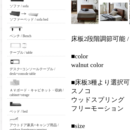
ソファ / sofa
ソファーベッド / sofa bed
ベンチ / Bench
床板2段階調節可能 / Floor 
テーブル / table
■color
walnut color
デスク+コンソールテーブル /
desk+console table
■床板3種より選択
スノコ
ＡＶボード・キャビネット・収納 /
cabinet+strage
ウッドスプリング
フリーモーション
ベッド / bed
■size
アウトドア家具+キャンプ用品 /
outdoor furniture+camping