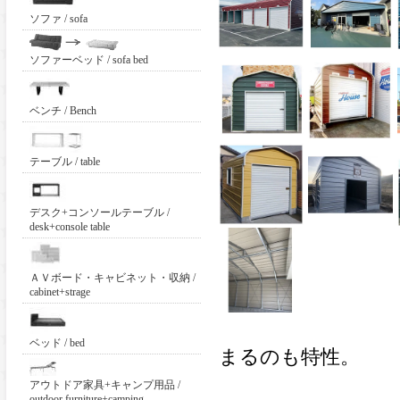
ソファ / sofa
ソファーベッド / sofa bed
ベンチ / Bench
テーブル / table
デスク+コンソールテーブル /
desk+console table
ＡＶボード・キャビネット・収納 /
cabinet+strage
ベッド / bed
まるのも特性。
アウトドア家具+キャンプ用品 /
outdoor furniture+camping