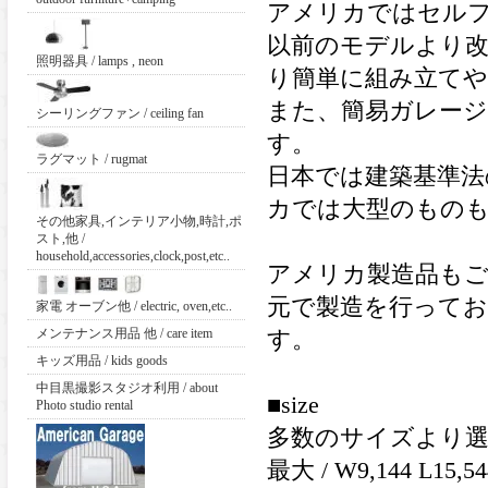
アメリカではセル
以前のモデルより改
照明器具 / lamps , neon
り簡単に組み立て
また、簡易ガレー
シーリングファン / ceiling fan
す。
ラグマット / rugmat
日本では建築基準法
カでは大型のもの
その他家具,インテリア小物,時計,ポ
スト,他 /
household,accessories,clock,post,etc..
アメリカ製造品も
元で製造を行って
家電 オーブン他 / electric, oven,etc..
メンテナンス用品 他 / care item
す。
キッズ用品 / kids goods
中目黒撮影スタジオ利用 / about
■size
Photo studio rental
多数のサイズより選
最大 / W9,144 L15,5