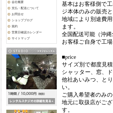
会社概要
基本はお客様側で工
支払・配送について
ジ本体のみの販売
お問合せ
地域により別途費用
ショップブログ
ます。
規約
営業日確認カレンダー
全国配送可能（沖縄
サイトマップ
お客様ご自身で工場
■price
サイズ別で都度見
シャッター、窓、
他社あいみつ、と
い。
ご購入希望者のみの
地元に取扱店がご
す。