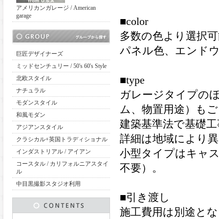
アメリカンガレージ / American
garage
■color
多数の色より選択可
パネル色、エンド
巨匠デザイナーズ
ミッドセンチュリー / 50's 60's Style
■type
北欧スタイル
ナチュラル
ガレージタイプのほ
モダンスタイル
ム、物置用途）もご
和風モダン
建築基準法で基礎工
アジアンスタイル
詳細は地域により
クラシカル+英国トラディショナル
小型タイプはキャ
インダストリアル / アイアン
コースタル / カリフォルニアスタイ
不要）。
ル
中目黒撮影スタジオ利用
■引き渡し
施工費用は別途とな