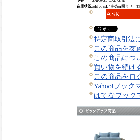
型番
GARAGE-CAL-GNE
在庫状況
sold or ask / 完売or
ASK
特定商取引法に
この商品を友
この商品につ
買い物を続け
この商品をロ
Yahoo!ブッ
はてなブック