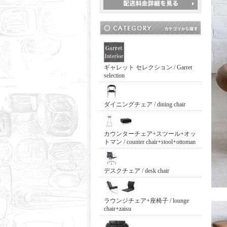
ギャレット セレクション / Garret
selection
ダイニングチェア / dining chair
カウンターチェア+スツール+オッ
トマン / counter chair+stool+ottoman
デスクチェア / desk chair
ラウンジチェア+座椅子 / lounge
chair+zaisu