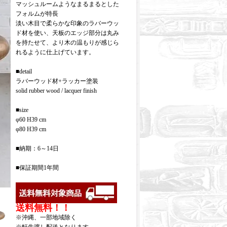
マッシュルームようなまるまるとした
フォルムが特長
淡い木目で柔らかな印象のラバーウッ
ド材を使い、天板のエッジ部分は丸み
を持たせて、より木の温もりが感じら
れるように仕上げています。
■detail
ラバーウッド材+ラッカー塗装
solid rubber wood / lacquer finish
■size
φ60 H39 cm
φ80 H39 cm
■納期：6～14日
■保証期間1年間
送料無料！！
※沖縄、一部地域除く