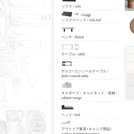
ソファ / sofa
ソファーベッド / sofa bed
ベンチ / Bench
テーブル / table
デスク+コンソールテーブル /
desk+console table
ＡＶボード・キャビネット・収納 /
cabinet+strage
ベッド / bed
アウトドア家具+キャンプ用品 /
outdoor furniture+camping