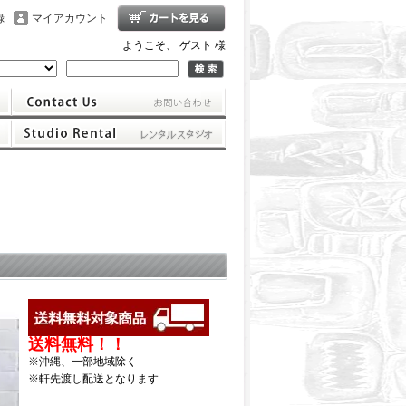
録
マイアカウント
ようこそ、 ゲスト 様
送料無料！！
※沖縄、一部地域除く
※軒先渡し配送となります