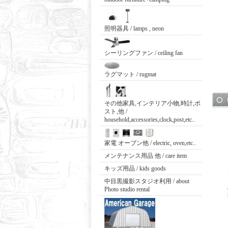
照明器具 / lamps , neon
シーリングファン / ceiling fan
ラグマット / rugmat
その他家具,インテリア小物,時計,ポ
スト,他 /
household,accessories,clock,post,etc..
家電 オーブン他 / electric, oven,etc..
メンテナンス用品 他 / care item
キッズ用品 / kids goods
中目黒撮影スタジオ利用 / about
Photo studio rental