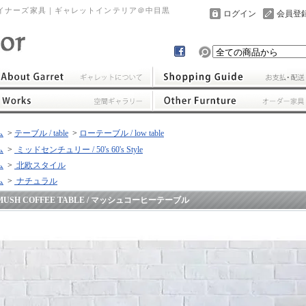
イナーズ家具｜ギャレットインテリア＠中目黒
ログイン
会員登
ム
>
テーブル / table
>
ローテーブル / low table
ム
>
ミッドセンチュリー / 50's 60's Style
ム
>
北欧スタイル
ム
>
ナチュラル
MUSH COFFEE TABLE / マッシュコーヒーテーブル