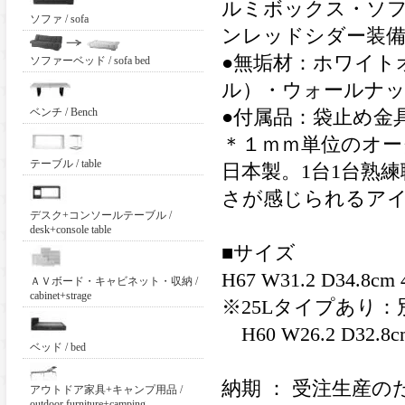
ルミボックス・ソ
ソファ / sofa
ンレッドシダー装備
●無垢材：ホワイト
ソファーベッド / sofa bed
ル）・ウォールナ
ベンチ / Bench
●付属品：袋止め金
＊１ｍｍ単位のオー
テーブル / table
日本製。1台1台熟
さが感じられるア
デスク+コンソールテーブル /
desk+console table
■サイズ
H67 W31.2 D34.8c
ＡＶボード・キャビネット・収納 /
cabinet+strage
※25Lタイプあり
H60 W26.2 D32.8
ベッド / bed
納期 ： 受注生産
アウトドア家具+キャンプ用品 /
outdoor furniture+camping