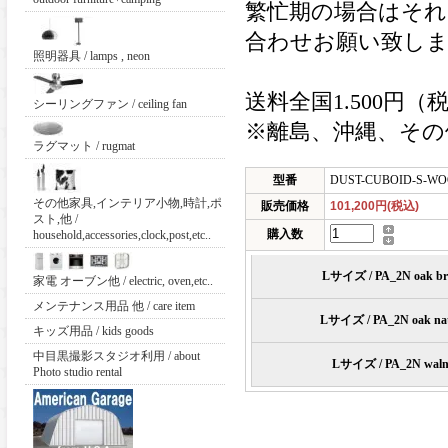
繁忙期の場合はそ
合わせお願い致し
照明器具 / lamps , neon
送料全国1.500円（
シーリングファン / ceiling fan
※離島、沖縄、その
ラグマット / rugmat
型番
DUST-CUBOID-S-W
その他家具,インテリア小物,時計,ポ
販売価格
101,200円(税込)
スト,他 /
購入数
household,accessories,clock,post,etc..
Lサイズ / PA_2N oak b
家電 オーブン他 / electric, oven,etc..
メンテナンス用品 他 / care item
Lサイズ / PA_2N oak nat
キッズ用品 / kids goods
中目黒撮影スタジオ利用 / about
Lサイズ / PA_2N waln
Photo studio rental