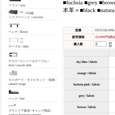
■fuchsia ■grey ■brow
ソファ / sofa
本革＝■black ■natu
ソファーベッド / sofa bed
型番
OUT-CH-ONE
ベンチ / Bench
販売価格
22,000円(税込
購入数
テーブル / table
デスク+コンソールテーブル /
sky blue / fabric
desk+console table
orange / fabric
ＡＶボード・キャビネット・収納 /
cabinet+strage
fuchsia pink / fabric
grey / fabric
ベッド / bed
brown / fabric
アウトドア家具+キャンプ用品 /
outdoor furniture+camping