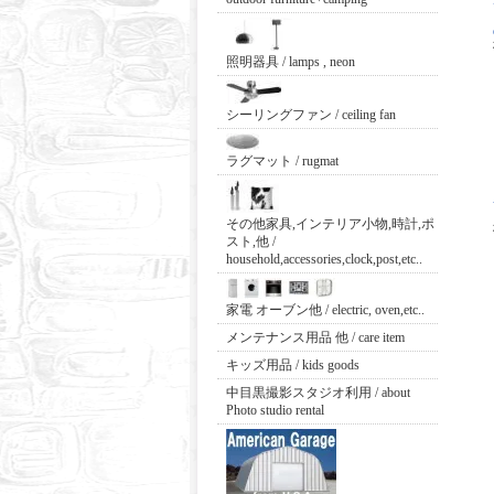
照明器具 / lamps , neon
シーリングファン / ceiling fan
ラグマット / rugmat
その他家具,インテリア小物,時計,ポ
スト,他 /
household,accessories,clock,post,etc..
家電 オーブン他 / electric, oven,etc..
メンテナンス用品 他 / care item
キッズ用品 / kids goods
中目黒撮影スタジオ利用 / about
Photo studio rental