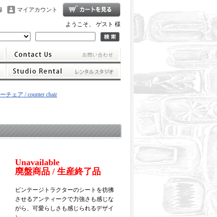
録
マイアカウント
ようこそ、 ゲスト 様
ェア / counter chair
Unavailable
廃盤商品 / 生産終了品
ビンテージトラクターのシートを彷彿
させるアンティークで力強さも感じな
がら、可愛らしさも感じられるデザイ