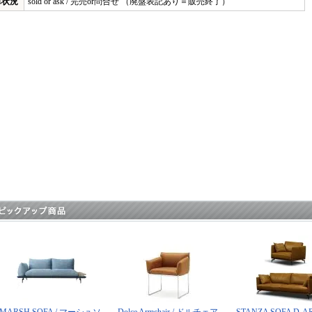
庫状況
sold or ask / 完売or問合せ （廃盤表記あり＝販売終了）