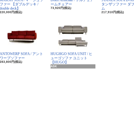
MARSH SOFA / マーシュソ
Dolce Armchair / ドルチェア
STANZA SOFA D-A
ファー 【ダブルデッキ /
ームチェアー
タンザソファー ダ
double deck】
73,920円(税込)
ム
220,000円(税込)
217,910円(税込)
ANTOWERP SOFA / アント
HUGHGO SOFA UNIT / ヒ
ワープソファー
ューゴソファ ユニット
283,800円(税込)
【HUGO】
ASK