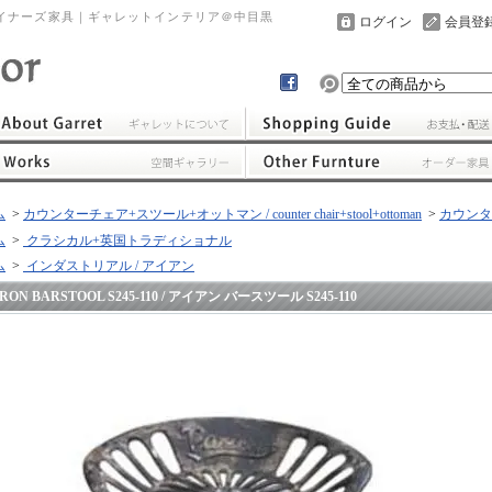
イナーズ家具｜ギャレットインテリア＠中目黒
ログイン
会員登
ム
>
カウンターチェア+スツール+オットマン / counter chair+stool+ottoman
>
カウンターチ
ム
>
クラシカル+英国トラディショナル
ム
>
インダストリアル / アイアン
IRON BARSTOOL S245-110 / アイアン バースツール S245-110