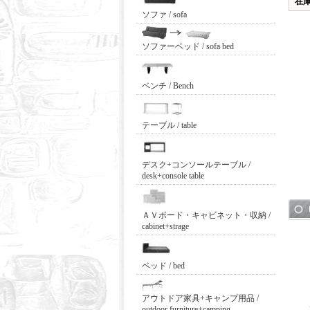
在
ソファ / sofa
ソファーベッド / sofa bed
ベンチ / Bench
テーブル / table
デスク+コンソールテーブル /
desk+console table
ＡＶボード・キャビネット・収納 /
cabinet+strage
ベッド / bed
アウトドア家具+キャンプ用品 /
outdoor furniture+camping