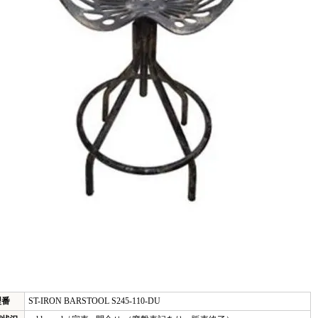
型番
ST-IRON BARSTOOL S245-110-DU