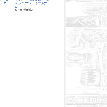
RM / ス
CUVEE SOFA-Double-Arm /
ブルアー
キュベソファー ダブルアー
ム
337,997円(税込)