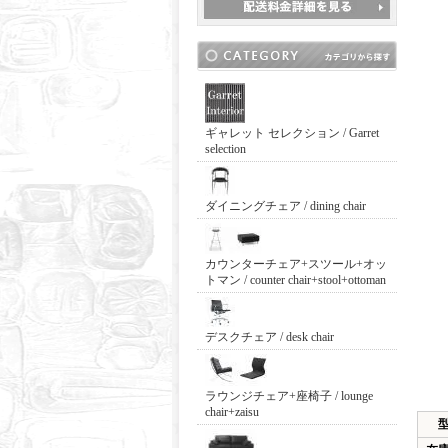
ギャレット セレクション / Garret
selection
ダイニングチェア / dining chair
カウンターチェア+スツール+オッ
トマン / counter chair+stool+ottoman
デスクチェア / desk chair
ラウンジチェア+座椅子 / lounge
chair+zaisu