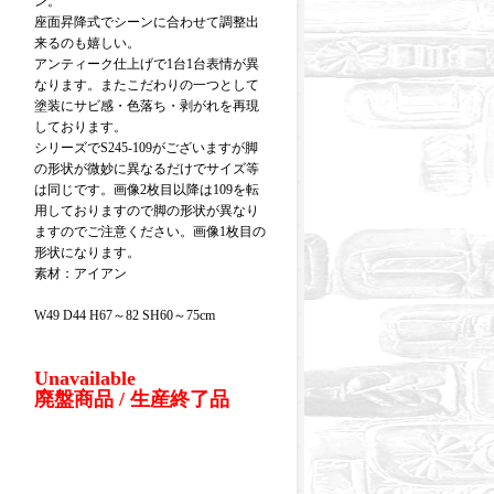
ン。
座面昇降式でシーンに合わせて調整出
来るのも嬉しい。
アンティーク仕上げで1台1台表情が異
なります。またこだわりの一つとして
塗装にサビ感・色落ち・剥がれを再現
しております。
シリーズでS245-109がございますが脚
の形状が微妙に異なるだけでサイズ等
は同じです。画像2枚目以降は109を転
用しておりますので脚の形状が異なり
ますのでご注意ください。画像1枚目の
形状になります。
素材：アイアン
W49 D44 H67～82 SH60～75cm
Unavailable
廃盤商品 / 生産終了品