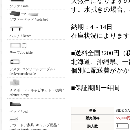
天然石になります
ソファ / sofa
す。水拭きの場合、
ソファーベッド / sofa bed
納期：4～14日
在庫状況によりま
ベンチ / Bench
■送料全国3200円（
テーブル / table
北海道、沖縄県、一
デスク+コンソールテーブル /
個別に配送費がかか
desk+console table
■保証期間一年間
ＡＶボード・キャビネット・収納 /
cabinet+strage
型番
SIDE-NA
ベッド / bed
販売価格
55,000
アウトドア家具+キャンプ用品 /
購入数
outdoor furniture+camping