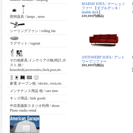
MARSH SOFA / マーシュソ
ファー 【ダブルデッキ /
double deck】
220,000円(税込)
照明器具 / lamps , neon
シーリングファン / ceiling fan
ラグマット / rugmat
ANTOWERP SOFA / アント
その他家具,インテリア小物,時計,ポ
ワープソファー
スト,他 /
283,800円(税込)
household,accessories,clock,post,etc..
家電 オーブン他 / electric, oven,etc..
メンテナンス用品 他 / care item
キッズ用品 / kids goods
中目黒撮影スタジオ利用 / about
Photo studio rental