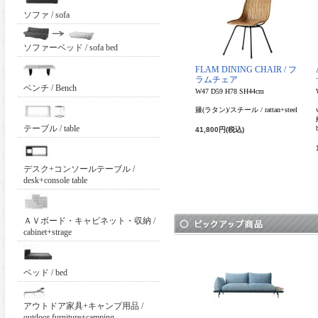
ソファ / sofa
ソファーベッド / sofa bed
FLAM DINING CHAIR / フ
ラムチェア
ベンチ / Bench
W47 D59 H78 SH44cm
籐(ラタン)/スチール / rattan+steel
テーブル / table
41,800円(税込)
デスク+コンソールテーブル /
desk+console table
ＡＶボード・キャビネット・収納 /
cabinet+strage
ベッド / bed
アウトドア家具+キャンプ用品 /
outdoor furniture+camping