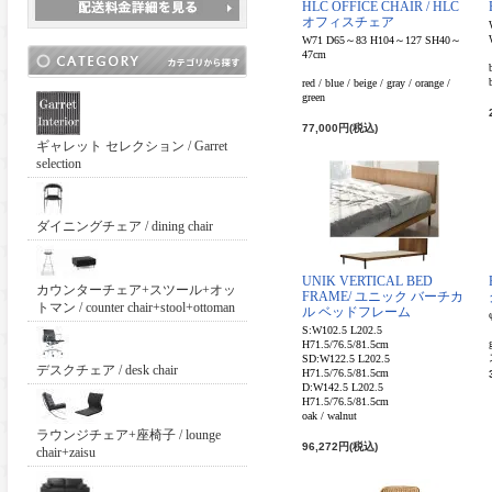
HLC OFFICE CHAIR / HLC
オフィスチェア
W71 D65～83 H104～127 SH40～
47cm
red / blue / beige / gray / orange /
green
77,000円(税込)
ギャレット セレクション / Garret
selection
ダイニングチェア / dining chair
UNIK VERTICAL BED
カウンターチェア+スツール+オッ
FRAME/ ユニック バーチカ
トマン / counter chair+stool+ottoman
ル ベッドフレーム
S:W102.5 L202.5
H71.5/76.5/81.5cm
SD:W122.5 L202.5
デスクチェア / desk chair
H71.5/76.5/81.5cm
D:W142.5 L202.5
H71.5/76.5/81.5cm
oak / walnut
ラウンジチェア+座椅子 / lounge
96,272円(税込)
chair+zaisu