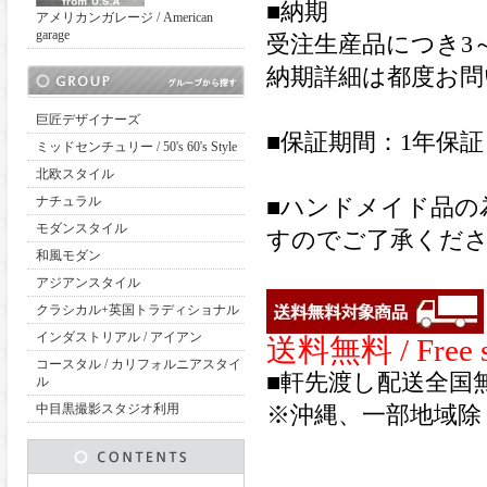
■納期
アメリカンガレージ / American
garage
受注生産品につき3
納期詳細は都度お問
巨匠デザイナーズ
■保証期間：1年保証
ミッドセンチュリー / 50's 60's Style
北欧スタイル
ナチュラル
■ハンドメイド品の
モダンスタイル
すのでご了承くだ
和風モダン
アジアンスタイル
クラシカル+英国トラディショナル
インダストリアル / アイアン
送料無料 / Free s
コースタル / カリフォルニアスタイ
■軒先渡し配送全国
ル
中目黒撮影スタジオ利用
※沖縄、一部地域除