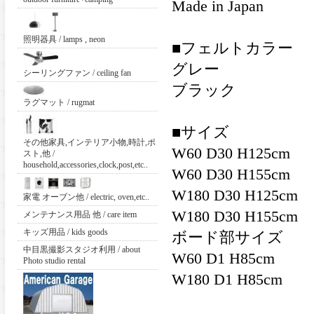
Made in Japan
照明器具 / lamps , neon
■フェルトカラー
グレー
シーリングファン / ceiling fan
ブラック
ラグマット / rugmat
■サイズ
その他家具,インテリア小物,時計,ポ
W60 D30 H125cm
スト,他 /
household,accessories,clock,post,etc..
W60 D30 H155cm
W180 D30 H125cm
家電 オーブン他 / electric, oven,etc..
W180 D30 H155cm
メンテナンス用品 他 / care item
キッズ用品 / kids goods
ボード部サイズ
中目黒撮影スタジオ利用 / about
W60 D1 H85cm
Photo studio rental
W180 D1 H85cm