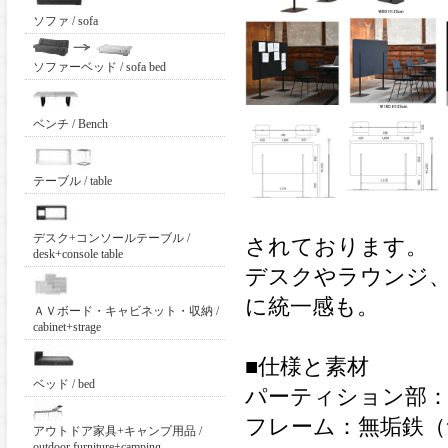
ソファ / sofa
ソファーベッド / sofa bed
ベンチ / Bench
テーブル / table
デスク+コンソールテーブル /
されております。
desk+console table
デスクやラウンジ
に統一感も。
ＡＶボード・キャビネット・収納 /
cabinet+strage
■仕様と素材
ベッド / bed
パーティション部：
フレーム：無垢鉄（
アウトドア家具+キャンプ用品 /
outdoor furniture+camping