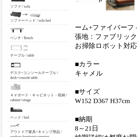
ソファ / sofa
ソファーベッド / sofa bed
ーム+ファイバーフ
張地：ファブリック
ベンチ / Bench
お掃除ロボット対応
テーブル / table
■カラー
キャメル
デスク+コンソールテーブル /
desk+console table
■サイズ
ＡＶボード・キャビネット・収納 /
W152 D367 H37cm
cabinet+strage
ベッド / bed
■納期
8～21日
アウトドア家具+キャンプ用品 /
outdoor furniture+camping