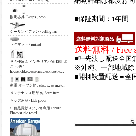
納期詳細は都度お問
照明器具 / lamps , neon
■保証期間：1年間
シーリングファン / ceiling fan
ラグマット / rugmat
送料無料 / Free s
■軒先渡し配送全国
その他家具,インテリア小物,時計,ポ
※沖縄、一部地域除
スト,他 /
household,accessories,clock,post,etc..
■開梱設置配送＝全国4
家電 オーブン他 / electric, oven,etc..
メンテナンス用品 他 / care item
キッズ用品 / kids goods
中目黒撮影スタジオ利用 / about
Photo studio rental