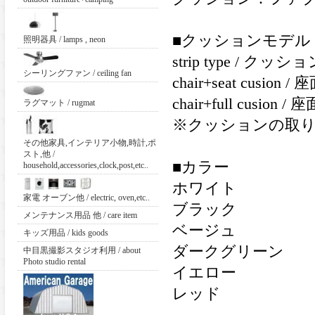
■クッションモデル
照明器具 / lamps , neon
strip type /
シーリングファン / ceiling fan
chair+seat cu
chair+full cu
ラグマット / rugmat
※クッションの取
その他家具,インテリア小物,時計,ポ
スト,他 /
■カラー
household,accessories,clock,post,etc..
ホワイト
家電 オーブン他 / electric, oven,etc..
ブラック
メンテナンス用品 他 / care item
ベージュ
キッズ用品 / kids goods
ダークグリーン
中目黒撮影スタジオ利用 / about
Photo studio rental
イエロー
レッド