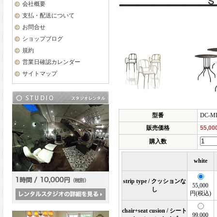
会社概要
支払・配送について
お問合せ
ショップブログ
規約
営業日確認カレンダー
サイトマップ
型番
DC-M
販売価格
55,0
購入数
white
strip type / クッションな
55,000
し
円(税込)
chair+seat cusion / シート
99,000