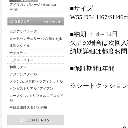
アメリカンガレージ / American
■サイズ
garage
W55 D54 H67/SH46c
巨匠デザイナーズ
■納期 ： 4～14日
ミッドセンチュリー / 50's 60's Style
欠品の場合は次回入
北欧スタイル
納期詳細は都度お問
ナチュラル
モダンスタイル
和風モダン
■保証期間1年間
アジアンスタイル
クラシカル+英国トラディショナル
※シートクッショ
インダストリアル / アイアン
コースタル / カリフォルニアスタイ
ル
中目黒撮影スタジオ利用