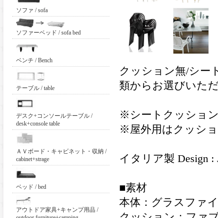
ソファ / sofa
ソファーベッド / sofa bed
ベンチ / Bench
クッション無/シー
類からお選びいた
テーブル / table
※シートクッション
デスク+コンソールテーブル /
desk+console table
※屋外用はクッシ
ＡＶボード・キャビネット・収納 /
イタリア製 Design 
cabinet+strage
■素材
ベッド / bed
本体：グラスファ
アウトドア家具+キャンプ用品 /
クッション：ファ
outdoor furniture+camping