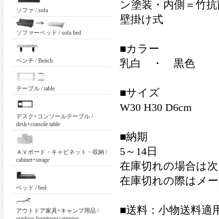
ン塗装・内側＝竹抗
ソファ / sofa
壁掛け式
ソファーベッド / sofa bed
■カラー
ベンチ / Bench
乳白 ・ 黒色
テーブル / table
■サイズ
W30 H30 D6cm
デスク+コンソールテーブル /
desk+console table
■納期
5～14日
ＡＶボード・キャビネット・収納 /
cabinet+strage
在庫切れの場合は次
在庫切れの際はメ
ベッド / bed
■送料：小物送料適
アウトドア家具+キャンプ用品 /
outdoor furniture+camping