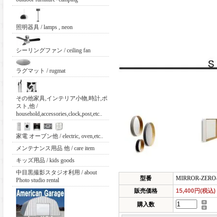
照明器具 / lamps , neon
シーリングファン / ceiling fan
ラグマット / rugmat
その他家具,インテリア小物,時計,ポ
スト,他 /
household,accessories,clock,post,etc..
家電 オーブン他 / electric, oven,etc..
メンテナンス用品 他 / care item
キッズ用品 / kids goods
中目黒撮影スタジオ利用 / about
型番
MIRROR-ZERO
Photo studio rental
販売価格
15,400円(税込)
購入数